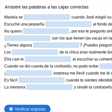
Arrastre las palabras a las cajas correctas
Mariela se
cuando José elogió su 
Escuché una pequeña
al fondo de
No quiero
, por eso te pregunto an
son los que tienen las vacas en 
¿Tienes alguna
? ¡Puedes pregunt
Los
de la chica eran realmente bo
Ella casi le
al escuchar su coment
Cuando se dio cuenta de la confusión, no pudo evitar
¡
sorpresa me llevé cuando me di c
Es fácil
cuando te sientes ofendid
La memoria
y olvidé la contraseña
Verificar resposta