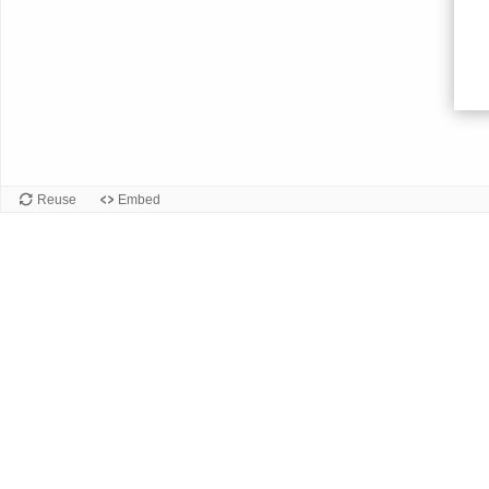
Frente
de
la
Carta
Reuse
Embed