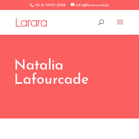
+55 81 99757-2988
info@larara.com.br
Natalia
Lafourcade