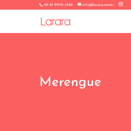
+55 81 99757-2988
info@larara.com.br
Merengue