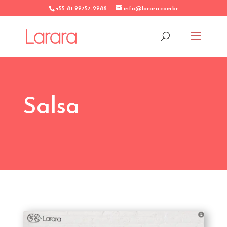
+55 81 99757-2988
info@larara.com.br
Salsa