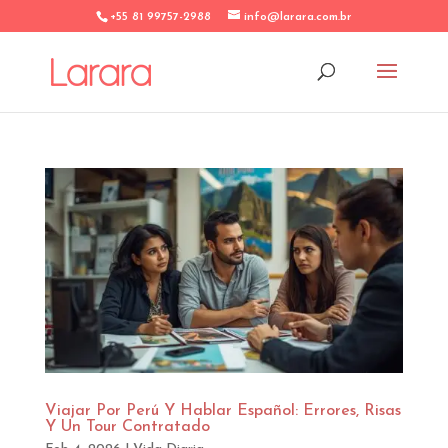
+55 81 99757-2988
info@larara.com.br
Viajar Por Perú Y Hablar Español: Errores, Risas
Y Un Tour Contratado