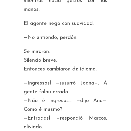
mientras hacía gestos con las
manos.
El agente negó con suavidad.
—No entiendo, perdón.
Se miraron.
Silencio breve.
Entonces cambiaron de idioma.
—
Ingressos!
—susurró Joana—.
A
gente falou errado.
—
Não é ingresos…
—dijo Ana—.
Como é mesmo?
—
Entradas!
—respondió Marcos,
aliviado.