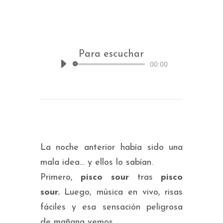
Para escuchar
00:00
Reproductor
de
audio
La noche anterior había sido una
mala idea… y ellos lo sabían.
Primero,
pisco sour
tras
pisco
sour.
Luego, música en vivo, risas
fáciles y esa sensación peligrosa
de
mañana vemos
.