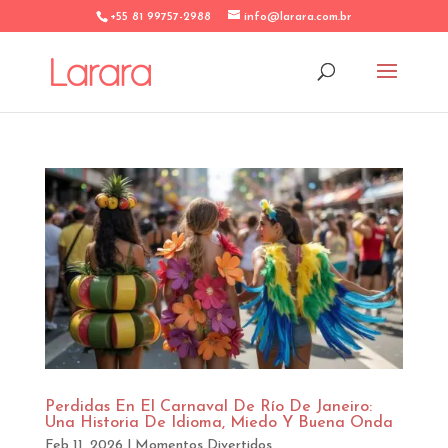
+55 81 99757-2988
info@larara.com.br
Perdidas En El Carnaval De Río De Janeiro:
Una Historia De Idioma, Miedo Y Buena Onda
Feb 11, 2026
|
Momentos Divertidos