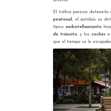
anterior.
El tráfico parecía detenerl
peatonal
, el autobús se de
típico
embotellamiento
hizo
de tránsito
, y los
coches
a 
que el tiempo se le escapab