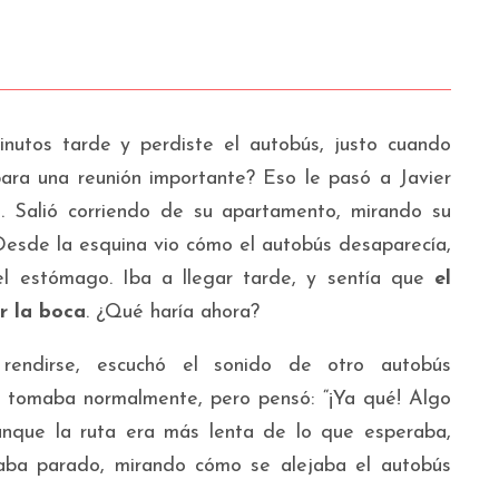
de
las
audio
teclas
de
flecha
nutos tarde y perdiste el autobús, justo cuando
arriba/abajo
para una reunión importante? Eso le pasó a Javier
para
 Salió corriendo de su apartamento, mirando su
aumentar
! Desde la esquina vio cómo el autobús desaparecía,
o
l estómago. Iba a llegar tarde, y sentía que
el
disminuir
or la boca
. ¿Qué haría ahora?
el
volumen.
rendirse, escuchó el sonido de otro autobús
e tomaba normalmente, pero pensó: “¡Ya qué! Algo
Aunque la ruta era más lenta de lo que esperaba,
aba parado, mirando cómo se alejaba el autobús