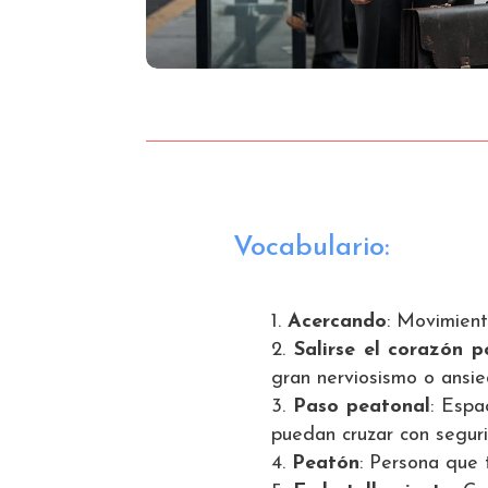
Vocabulario:
Acercando
: Movimient
Salirse el corazón p
gran nerviosismo o ansi
Paso peatonal
: Espa
puedan cruzar con segur
Peatón
: Persona que t