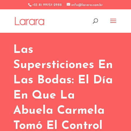
+55 81 99757-2988
info@larara.com.br
Las
Supersticiones En
Las Bodas: El Día
En Que La
Abuela Carmela
Tomó El Control