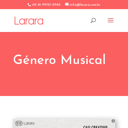
+55 81 99757-2988
info@larara.com.br
Género Musical