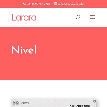
+55 81 99757-2988
info@larara.com.br
Nivel