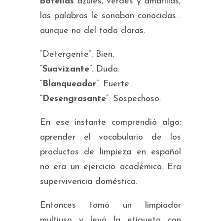
botellas
azules, verdes y amarillas,
las palabras le sonaban conocidas…
aunque no del todo claras.
“Detergente”. Bien.
“
Suavizante
”. Duda.
“
Blanqueador
”. Fuerte.
“
Desengrasante
”. Sospechoso.
En ese instante comprendió algo:
aprender el vocabulario de los
productos de limpieza en español
no era un ejercicio académico. Era
supervivencia doméstica.
Entonces tomó un limpiador
multiuso y leyó la etiqueta con