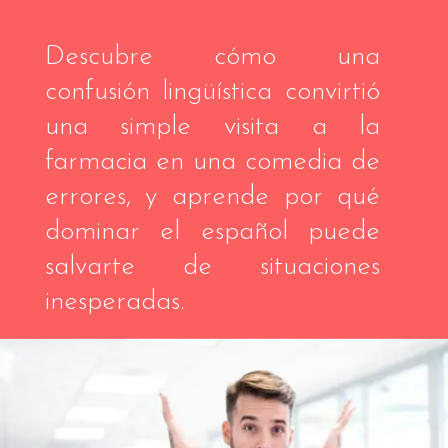
Descubre cómo una
confusión lingüística convirtió
una simple visita a la
farmacia en una comedia de
errores, y aprende por qué
dominar el español puede
salvarte de situaciones
inesperadas.