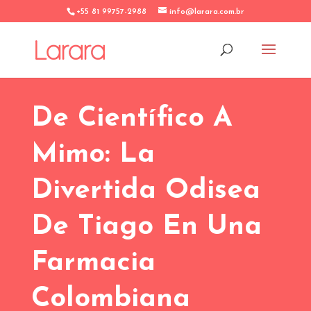
+55 81 99757-2988
info@larara.com.br
De Científico A
Mimo: La
Divertida Odisea
De Tiago En Una
Farmacia
Colombiana