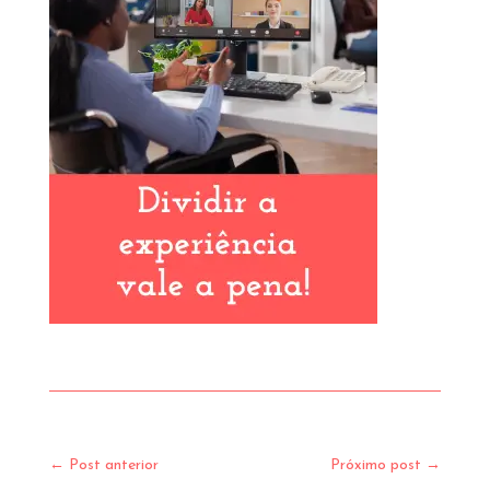
←
Post anterior
Próximo post
→