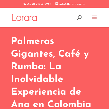
+55 81 99757-2988
info@larara.com.br
Palmeras
Gigantes, Café y
Rumba: La
Inolvidable
Experiencia de
Ana en Colombia