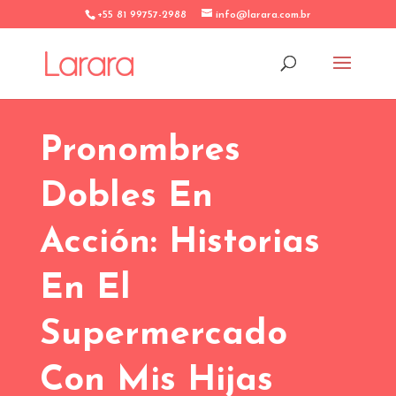
+55 81 99757-2988
info@larara.com.br
Pronombres
Dobles En
Acción: Historias
En El
Supermercado
Con Mis Hijas