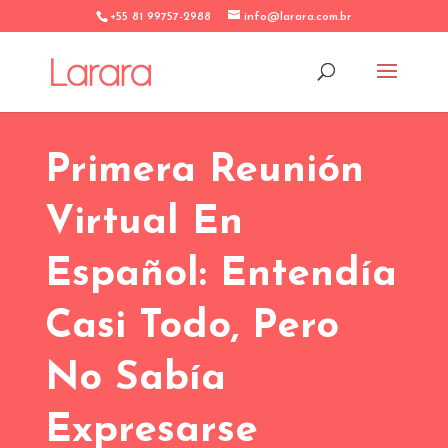
+55 81 99757-2988
info@larara.com.br
Primera Reunión
Virtual En
Español: Entendía
Casi Todo, Pero
No Sabía
Expresarse