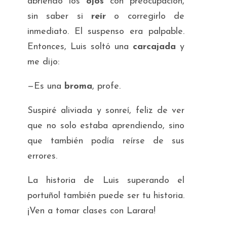
abriendo los
ojos
con preocupación,
sin saber si
reír
o corregirlo de
inmediato. El suspenso era palpable.
Entonces, Luis soltó una
carcajada
y
me dijo:
—Es una
broma
, profe.
Suspiré aliviada y sonreí, feliz de ver
que no solo estaba aprendiendo, sino
que también podía reírse de sus
errores.
La historia de Luis superando el
portuñol también puede ser tu historia.
¡Ven a tomar clases con Larara!