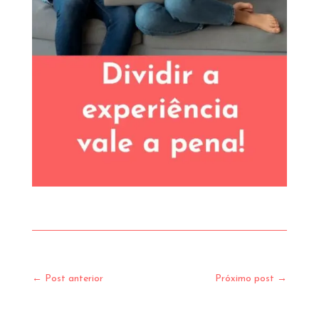
←
Post anterior
Próximo post
→