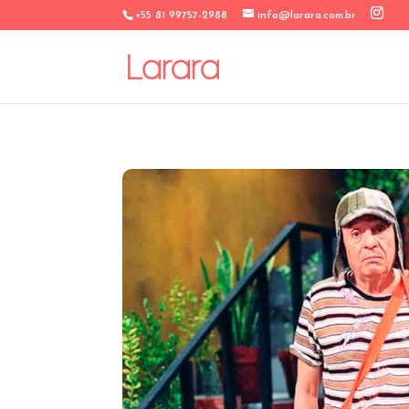
+55 81 99757-2988
info@larara.com.br