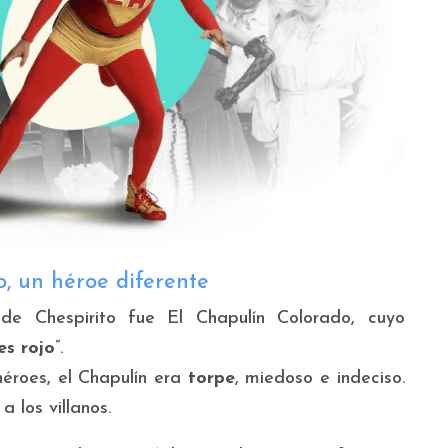
o, un héroe diferente
de Chespirito fue El Chapulín Colorado, cuyo
es rojo
”.
héroes, el Chapulín era
torpe
, miedoso e indeciso.
 los villanos.